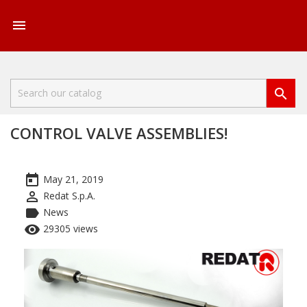


CONTROL VALVE ASSEMBLIES!
today
May 21, 2019
perm_identity
Redat S.p.A.
label
News
remove_red_eye
29305 views