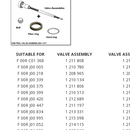
SUITABLE FOR
VALVE ASSEMBLY
VALVE ASS
F 00R C01 368
1 211 808
1 2
F 00R J00 005
1 210 780
1 2
F 00R
J00 218
1 208 965
1 2
F 00R
J00 339
1 210 134
1 2
F 00R
J00 375
1 211 806
1 2
F 00R
J00 399
1 210 513
1 2
F 00R
J00 420
1 212 689
1 2
F 00R
J00 447
1 211 197
1 2
F 00R
J00 834
1 213 331
1 2
F 00R
J00 995
1 215 098
1 2
F 00R J01 052
1 214 115
1 2