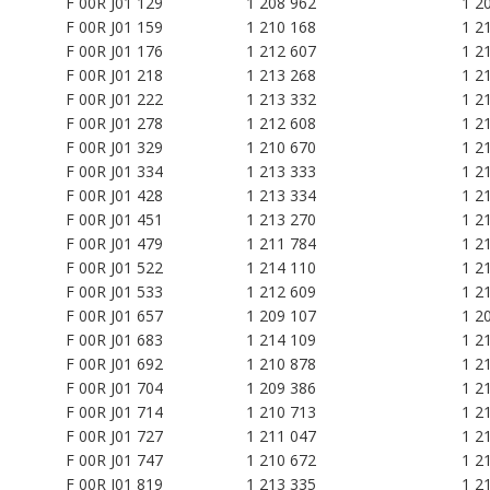
F 00R
J01 129
1 208 962
1 2
F 00R
J01 159
1 210 168
1 2
F 00R
J01 176
1 212 607
1 2
F 00R
J01 218
1 213 268
1 2
F 00R
J01 222
1 213 332
1 2
F 00R
J01 278
1 212 608
1 2
F 00R
J01 329
1 210 670
1 2
F 00R
J01 334
1 213 333
1 2
F 00R
J01 428
1 213 334
1 2
F 00R
J01 451
1 213 270
1 2
F 00R
J01 479
1 211 784
1 2
F 00R
J01 522
1 214 110
1 2
F 00R
J01 533
1 212 609
1 2
F 00R
J01 657
1 209 107
1 2
F 00R
J01 683
1 214 109
1 2
F 00R
J01 692
1 210 878
1 2
F 00R
J01 704
1 209 386
1 2
F 00R
J01 714
1 210 713
1 2
F 00R
J01 727
1 211 047
1 2
F 00R
J01 747
1 210 672
1 2
F 00R
J01 819
1 213 335
1 2