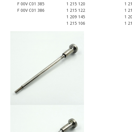
F 00V C01 385
1 215 120
1 2
F 00V C01 386
1 215 122
1 2
1 209 145
1 2
1 215 106
1 2