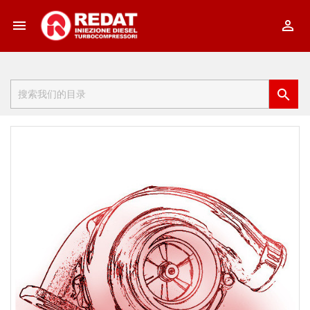


