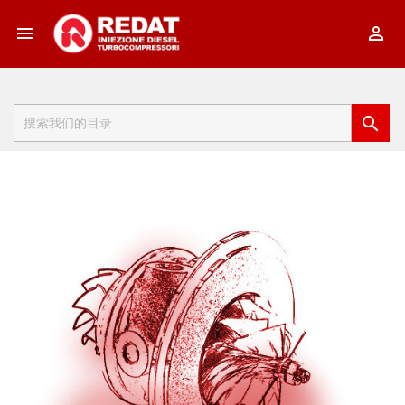


