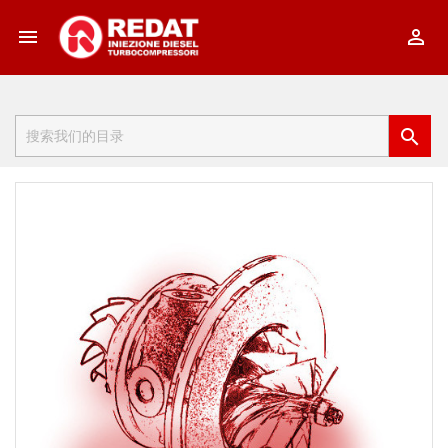


