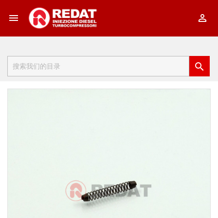


