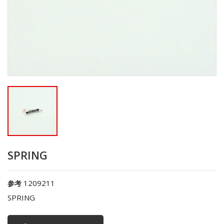
SPRING
1209211
参考
SPRING