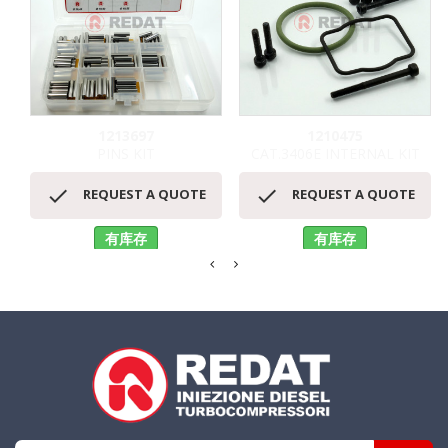
1213697
1210475
PINS KIT
CAT.3406E INTERNAL KIT


REQUEST A QUOTE
REQUEST A QUOTE
有库存
有库存