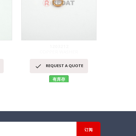
1203212
COPPER WASHER
PL
快速查看



REQUEST A QUOTE
RE
有库存