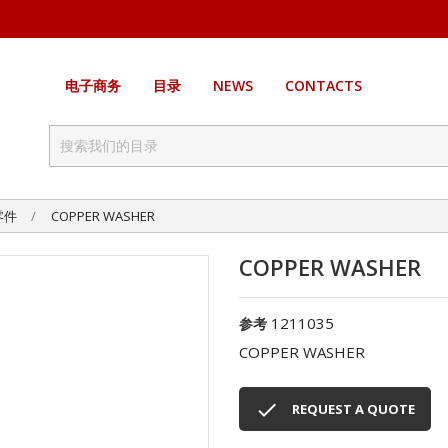
电子商务
目录
NEWS
CONTACTS
零件
COPPER WASHER
COPPER WASHER
1211035
参考
COPPER WASHER

REQUEST A QUOTE