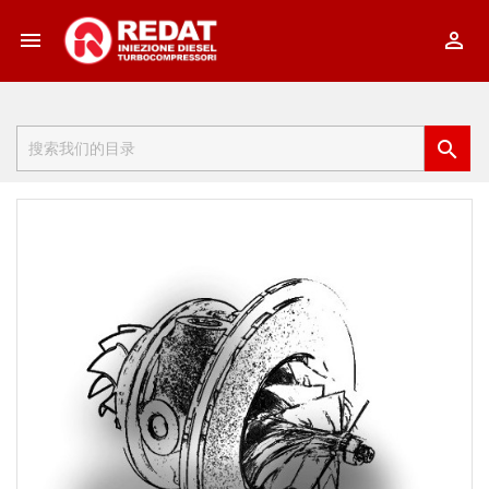


