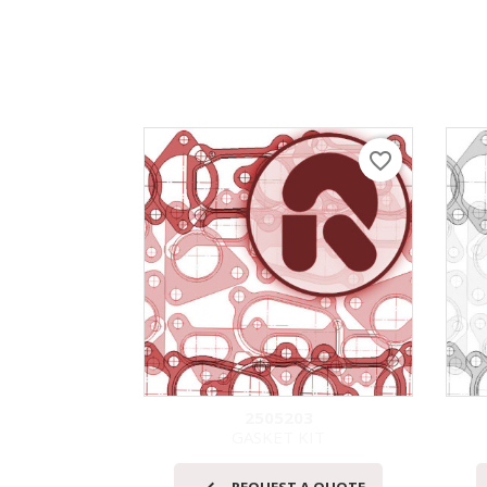
favorite_border
2505203
GASKET KIT
快速查看
