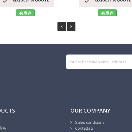


REQUEST A QUOTE
REQUEST A QUOTE
有库存
有库存
DUCTS
OUR COMPANY
Sales conditions
商务
Contattaci