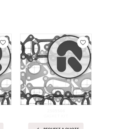
avorite_border
favorite_border
2505506
GASKET KIT
STE
快速查看
