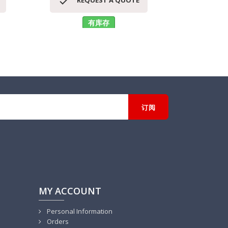


REQUEST A QUOTE
RE
有库存
MY ACCOUNT
Personal Information
Orders