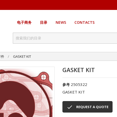
电子商务
目录
NEWS
CONTACTS
零件
GASKET KIT
GASKET KIT
2505322
参考
GASKET KIT

REQUEST A QUOTE