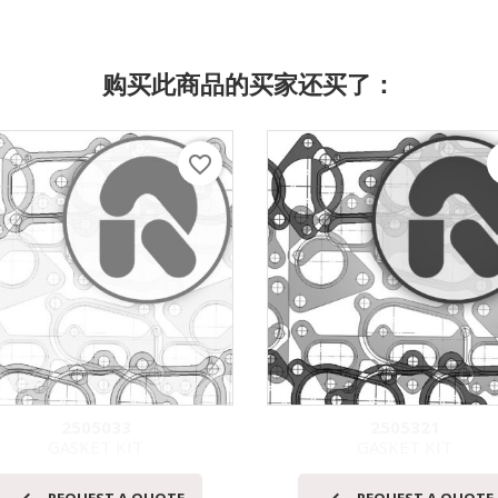
购买此商品的买家还买了：
favorite_border
f
2505033
2505321
GASKET KIT
GASKET KIT
快速查看
快速查看

