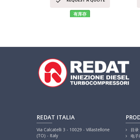

REQUEST A QUOTE
有库存
REDAT ITALIA
PRO
Via Calcatelli 3 - 10029 - Villastellone
目录
(TO) - Italy
电子