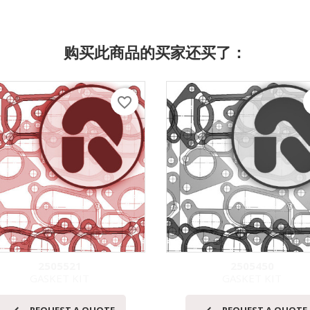
购买此商品的买家还买了：
favorite_border
f
2505521
2505450
GASKET KIT
GASKET KIT
快速查看
快速查看

