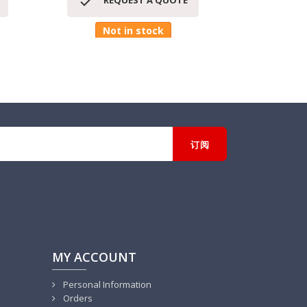


REQUEST A QUOTE
RE
Not in stock
MY ACCOUNT
Personal Information
Orders