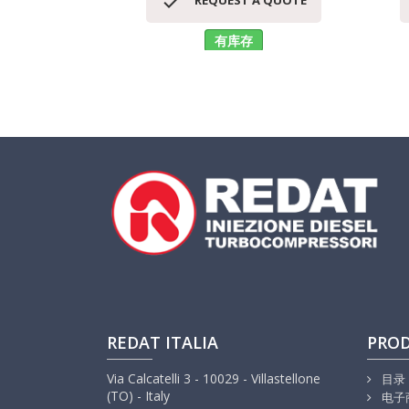

REQUEST A QUOTE
有库存
REDAT ITALIA
PRO
Via Calcatelli 3 - 10029 - Villastellone
目录
(TO) - Italy
电子