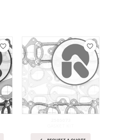
avorite_border
favorite_border
2505073
GASKET KIT
GA
快速查看
