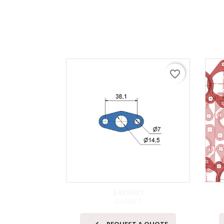
favorite_border
2455001
GASKET
快速查看
