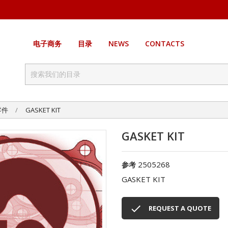
电子商务
目录
NEWS
CONTACTS
零件
GASKET KIT
GASKET KIT
2505268
参考
GASKET KIT

REQUEST A QUOTE