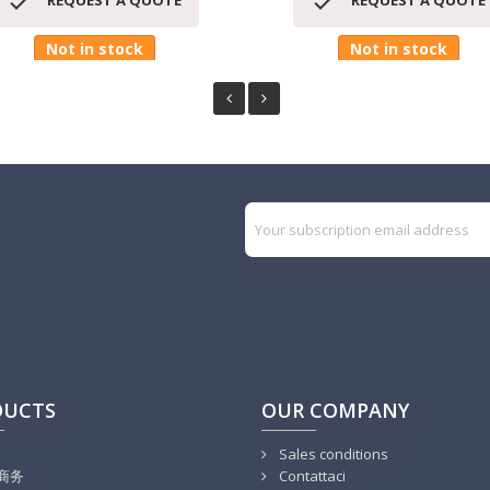


REQUEST A QUOTE
REQUEST A QUOTE
Not in stock
Not in stock
DUCTS
OUR COMPANY
Sales conditions
商务
Contattaci