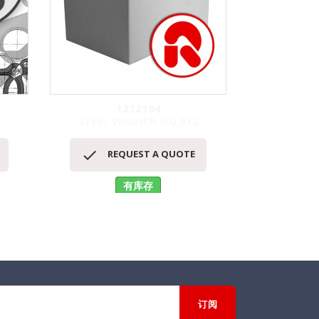
1212184
STEEL WASHER H.0,972
COPP
快速查看



REQUEST A QUOTE
RE
有库存