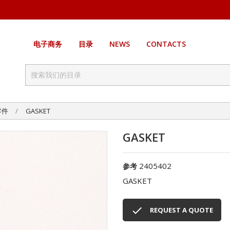
电子商务
目录
NEWS
CONTACTS
零件
GASKET
GASKET
2405402
参考
GASKET

REQUEST A QUOTE