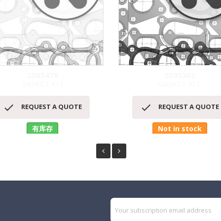
2505479
2505362
GASKET KIT
GASKET KIT
快速查看
快速查看




REQUEST A QUOTE
REQUEST A QUOTE
有库存
Not in stock