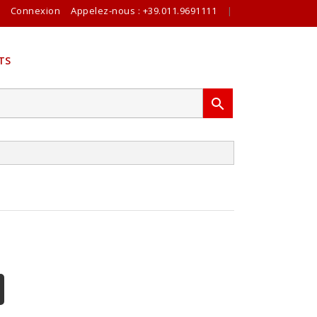
Connexion
Appelez-nous :
+39.011.9691111
|
TS
