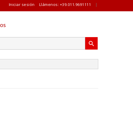
Iniciar sesión
Llámenos:
+39.011.9691111
|
OS
