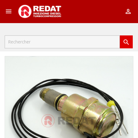


