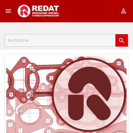


