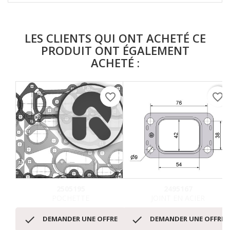
LES CLIENTS QUI ONT ACHETÉ CE
PRODUIT ONT ÉGALEMENT
ACHETÉ :
favorite_border
favorite_border
2505195
2495167
POCHETTE
JOINT EN ACIER


DEMANDER UNE OFFRE
DEMANDER UNE OFFRE