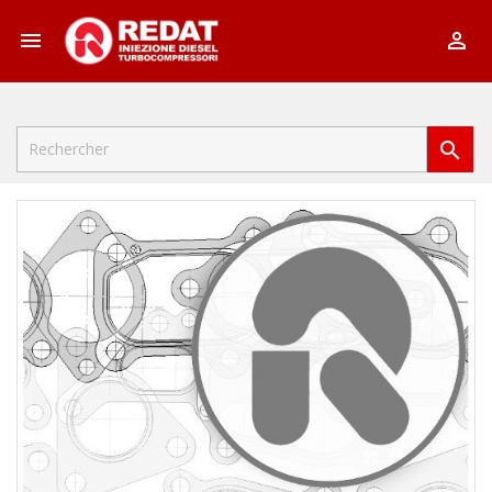


