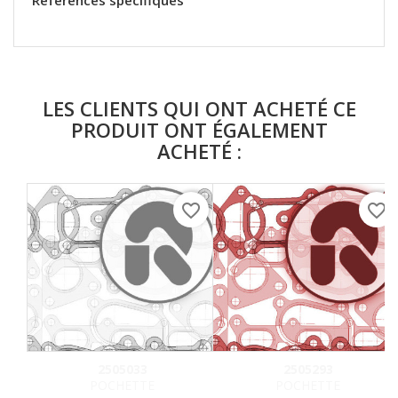
Références spécifiques
LES CLIENTS QUI ONT ACHETÉ CE
PRODUIT ONT ÉGALEMENT
ACHETÉ :
favorite_border
favorite_border
2505033
2505293
POCHETTE
POCHETTE