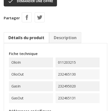

DEMANDER UNE OFFRE
Partager
Détails du produit
Description
Fiche technique
OlioIn
011203215
OlioOut
232465130
GasIn
232495020
GasOut
232465131