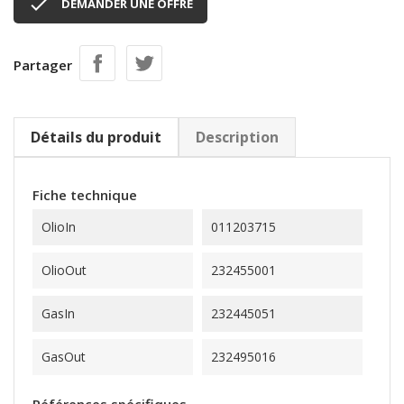

DEMANDER UNE OFFRE
Partager
Détails du produit
Description
Fiche technique
OlioIn
011203715
OlioOut
232455001
GasIn
232445051
GasOut
232495016