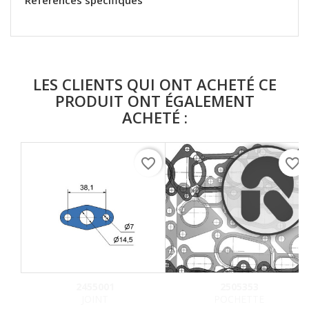
Références spécifiques
LES CLIENTS QUI ONT ACHETÉ CE
PRODUIT ONT ÉGALEMENT
ACHETÉ :
favorite_border
favorite_border
2455001
2505353
JOINT
POCHETTE