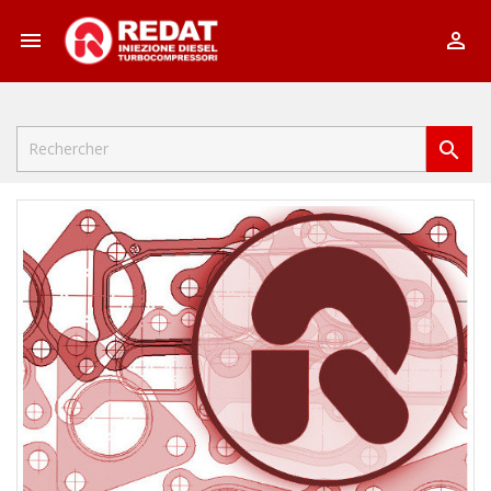


