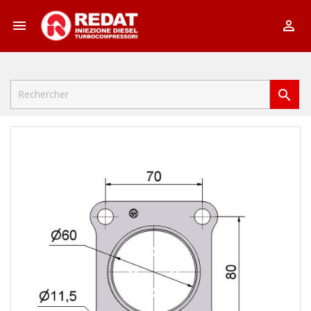


