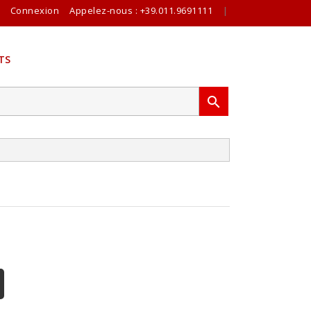
Connexion
Appelez-nous :
+39.011.9691111
|
TS
