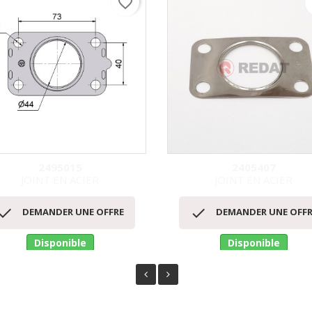
favorite_border
f
2495015
2405407
JOINT EN ACIER
JOINT EN ACIER
Aperçu rapide
Aperçu rapide




DEMANDER UNE OFFRE
DEMANDER UNE OFFR
Disponible
Disponible