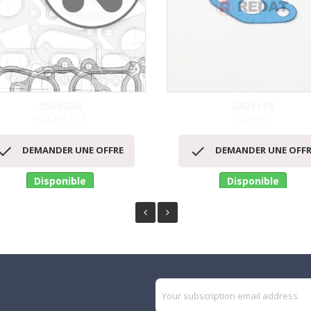
2505336
2405165
POCHETTE
JOINT
Aperçu rapide
Aperçu rapide




DEMANDER UNE OFFRE
DEMANDER UNE OFFR
Disponible
Disponible