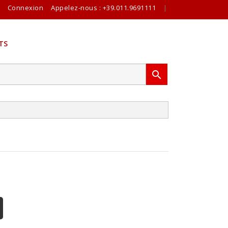
Connexion
Appelez-nous :
+39.011.9691111
|
TS
