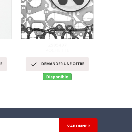
2505437
POCHETTE
P
Aperçu rapide
Ap




E
DEMANDER UNE OFFRE
DEM
Disponible
D