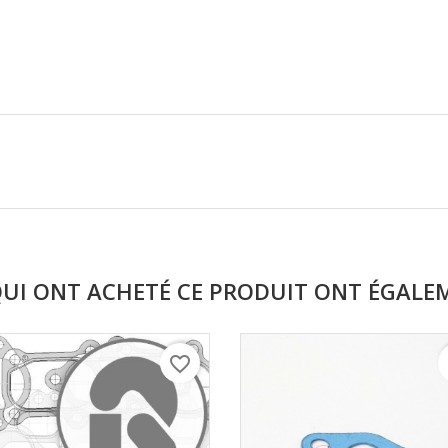
QUI ONT ACHETÉ CE PRODUIT ONT ÉGALE
favorite_border
f