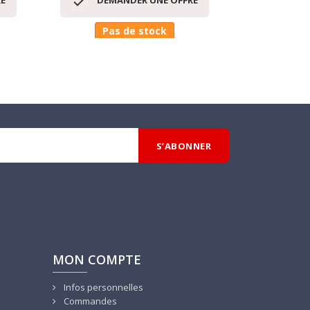


E
DEMANDER UNE OFFRE
DEM
Pas de stock
D
MON COMPTE
Infos personnelles
Commandes