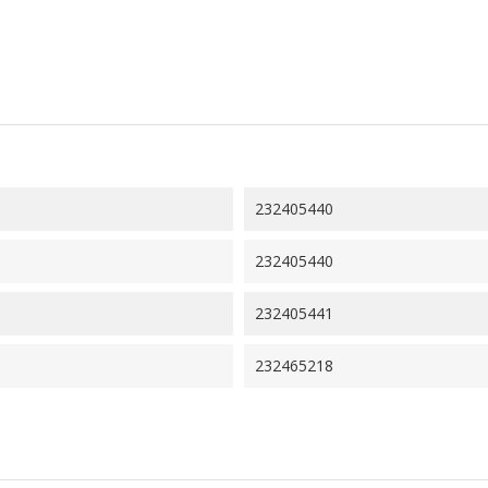
232405440
232405440
232405441
232465218