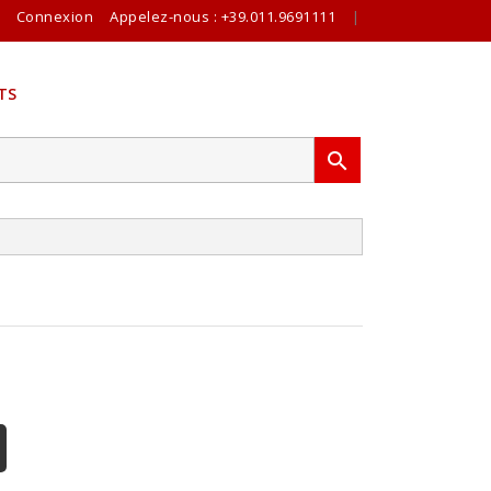
Connexion
Appelez-nous :
+39.011.9691111
|
TS
