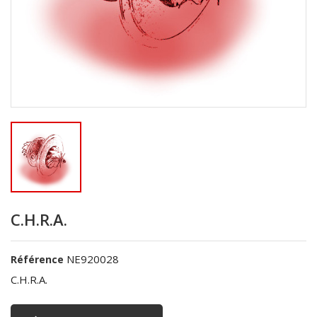
C.H.R.A.
NE920028
Référence
C.H.R.A.