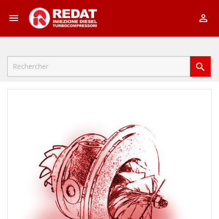


