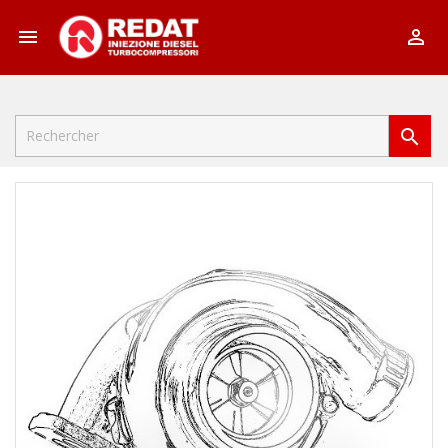


