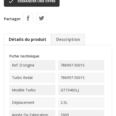

DEMANDER UNE OFFRE
Partager
Détails du produit
Description
Fiche technique
Ref. D'origine
786997-5001S
Turbo Redat
786997-5001S
Modèle Turbo
GT1546SLJ
Déplacement
2.3L
Année De Fabrication
2009