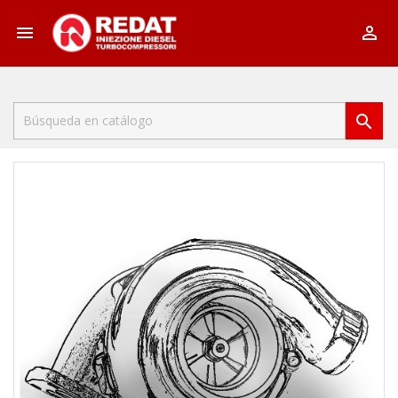


