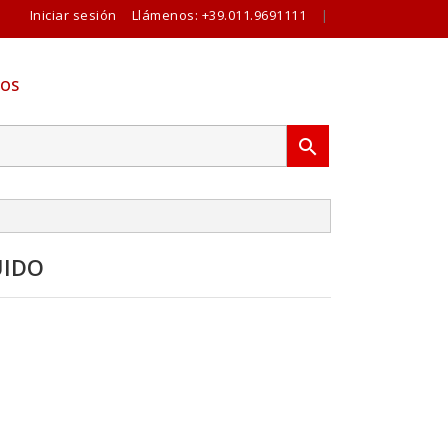
Iniciar sesión
Llámenos:
+39.011.9691111
|
OS

UIDO