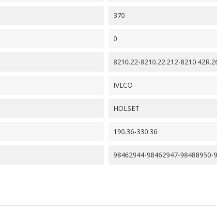
370
0
8210.22-8210.22.212-8210.42R.2
IVECO
HOLSET
190.36-330.36
98462944-98462947-98488950-