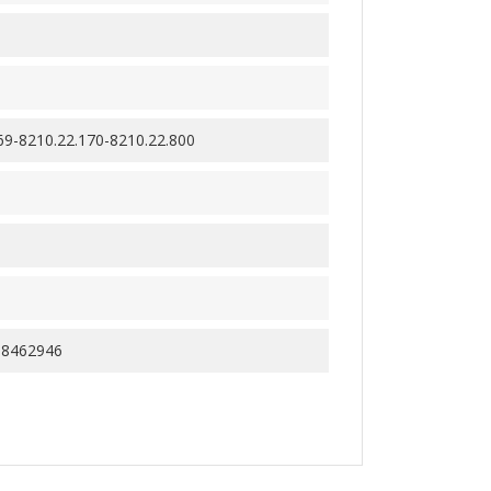
69-8210.22.170-8210.22.800
98462946