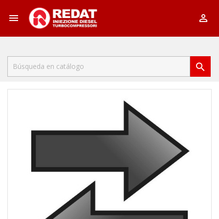


