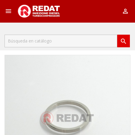


