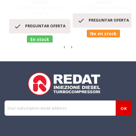
1211235
1208715
ARANDELA DE ACERO
KIT DE JUNTAS EXTERNA...
MD.2,18

PREGUNTAR OFERTA

PREGUNTAR OFERTA
No en stock
En stock