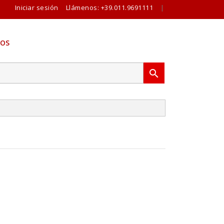
Iniciar sesión
Llámenos:
+39.011.9691111
|
OS
