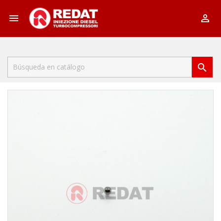


