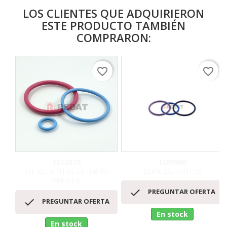
LOS CLIENTES QUE ADQUIRIERON
ESTE PRODUCTO TAMBIÉN
COMPRARON:
favorite_border
favorite_border
1212670
1209980
KIT DE JUNTAS EXTERNO
SERIE DE JUNTAS
PERKINS

PREGUNTAR OFERTA

PREGUNTAR OFERTA
En stock
En stock