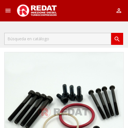


