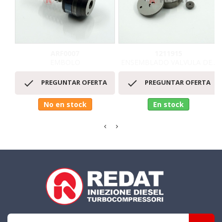
ARF0007
1211915
EMBOLO
ENSEMBLADO VALVULA DE...


PREGUNTAR OFERTA
PREGUNTAR OFERTA
No en stock
En stock