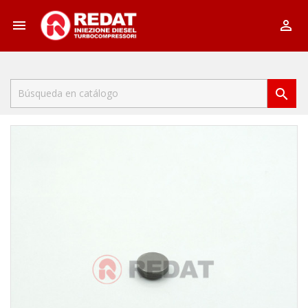


