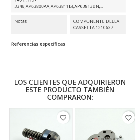
3346,AP63800AA,AP63811BI,AP63813BN,...
Notas
COMPONENTE DELLA
CASSETTA:1210637
Referencias específicas
LOS CLIENTES QUE ADQUIRIERON
ESTE PRODUCTO TAMBIÉN
COMPRARON:
favorite_border
favorite_border