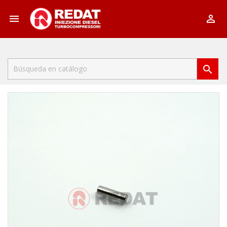


