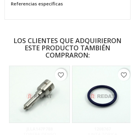
Referencias específicas
LOS CLIENTES QUE ADQUIRIERON
ESTE PRODUCTO TAMBIÉN
COMPRARON:
favorite_border
favorite_border
JLLA147P788
1208767
TOBERA DENSO
JUNTA TORICA