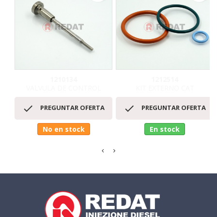
1210134
1212514
VALVULA DE CONTROL
KIT EXTERNO CAT


PREGUNTAR OFERTA
PREGUNTAR OFERTA
No en stock
En stock