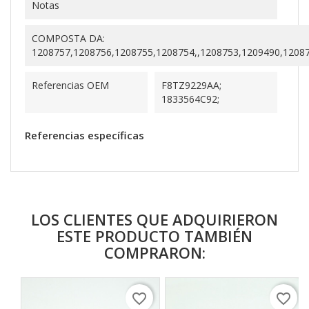
Notas
COMPOSTA DA:
1208757,1208756,1208755,1208754,,1208753,1209490,1208
Referencias OEM
F8TZ9229AA;
1833564C92;
Referencias específicas
LOS CLIENTES QUE ADQUIRIERON
ESTE PRODUCTO TAMBIÉN
COMPRARON:
favorite_border
favorite_border