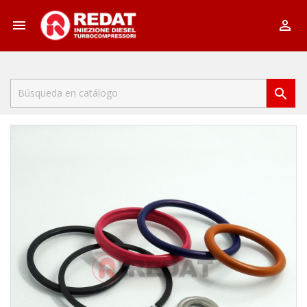


