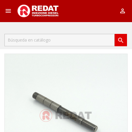


