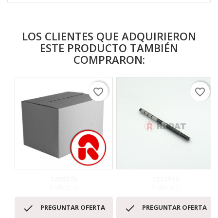
LOS CLIENTES QUE ADQUIRIERON
ESTE PRODUCTO TAMBIÉN
COMPRARON:
favorite_border
favorite_border
1209375
1212916
EMBOLO
EMBOLO


PREGUNTAR OFERTA
PREGUNTAR OFERTA