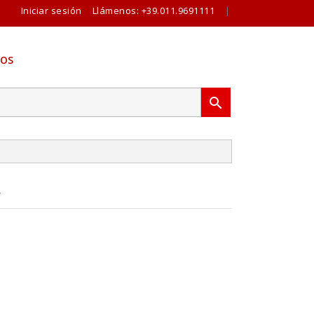
Iniciar sesión
Llámenos:
+39.011.9691111
|
OS

R