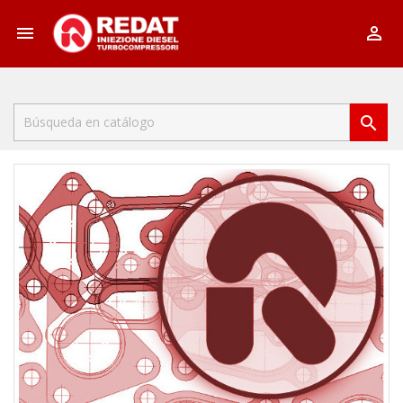


