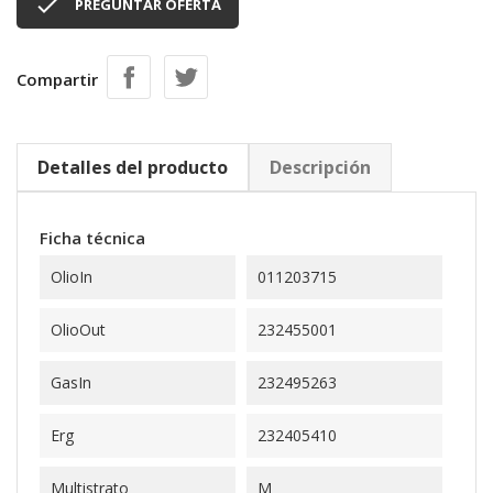

PREGUNTAR OFERTA
Compartir
Detalles del producto
Descripción
Ficha técnica
OlioIn
011203715
OlioOut
232455001
GasIn
232495263
Erg
232405410
Multistrato
M