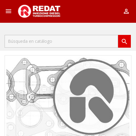


