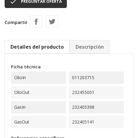

PREGUNTAR OFERTA
Compartir
Detalles del producto
Descripción
Ficha técnica
OlioIn
011203715
OlioOut
232455001
GasIn
232405398
GasOut
232405141