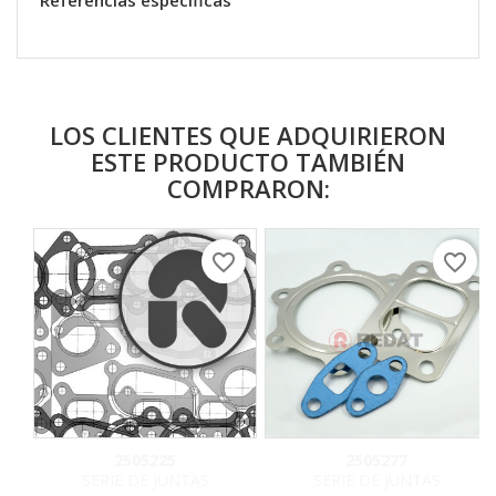
Referencias específicas
LOS CLIENTES QUE ADQUIRIERON
ESTE PRODUCTO TAMBIÉN
COMPRARON:
favorite_border
favorite_border
2505225
2505277
SERIE DE JUNTAS
SERIE DE JUNTAS