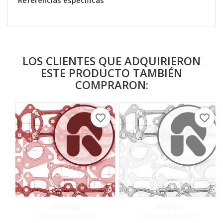
Referencias específicas
LOS CLIENTES QUE ADQUIRIERON
ESTE PRODUCTO TAMBIÉN
COMPRARON:
favorite_border
favorite_border
2505060
2505033
SERIE DE JUNTAS
SERIE DE JUNTAS