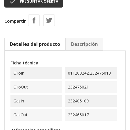

PREGUNTAR OFERTA
Compartir
Detalles del producto
Descripción
Ficha técnica
OlioIn
011203242,232475013
OlioOut
232475021
GasIn
232405109
GasOut
232465017