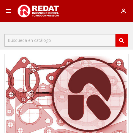


