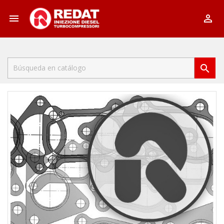


