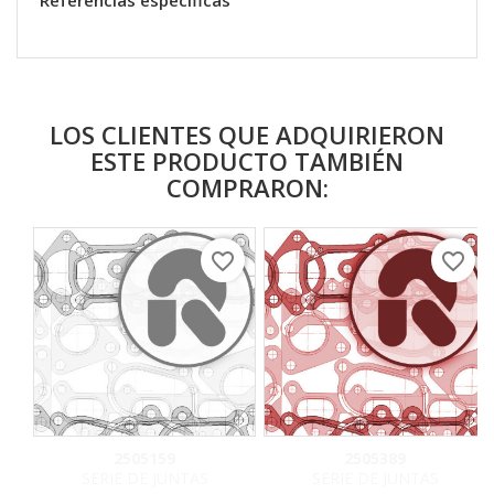
Referencias específicas
LOS CLIENTES QUE ADQUIRIERON
ESTE PRODUCTO TAMBIÉN
COMPRARON:
favorite_border
favorite_border
2505159
2505389
SERIE DE JUNTAS
SERIE DE JUNTAS