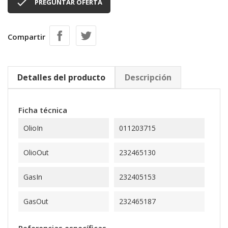

PREGUNTAR OFERTA
Compartir
Detalles del producto
Descripción
Ficha técnica
OlioIn
011203715
OlioOut
232465130
GasIn
232405153
GasOut
232465187