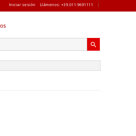
Iniciar sesión
Llámenos:
+39.011.9691111
|
OS
