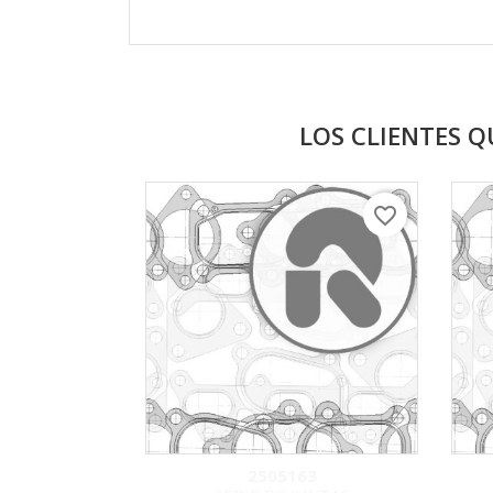
LOS CLIENTES 
favorite_border
2505163