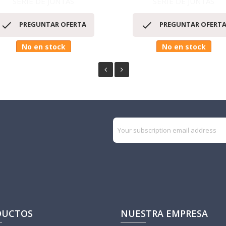
SERIE DE JUNTAS
SERIE DE JUNTAS
Vista rápida
Vista rápida




PREGUNTAR OFERTA
PREGUNTAR OFERT
No en stock
No en stock
DUCTOS
NUESTRA EMPRESA