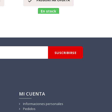


A
PREGUNTAR OFERTA
PR
En stock
MI CUENTA
Informaciones personales
Pedidos