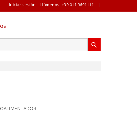
Iniciar sesión
Llámenos:
+39.011.9691111
|
OS

RBOALIMENTADOR