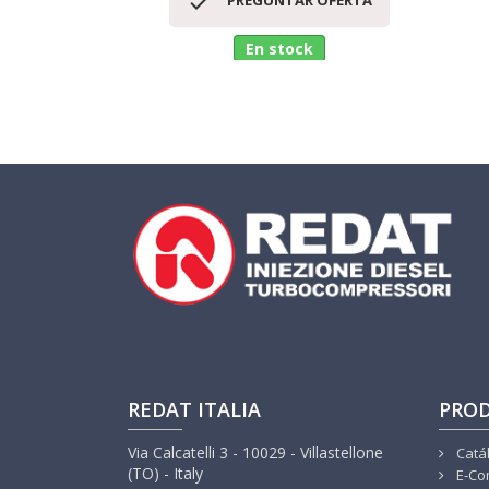

PREGUNTAR OFERTA
En stock
REDAT ITALIA
PRO
Via Calcatelli 3 - 10029 - Villastellone
Catá
(TO) - Italy
E-Co