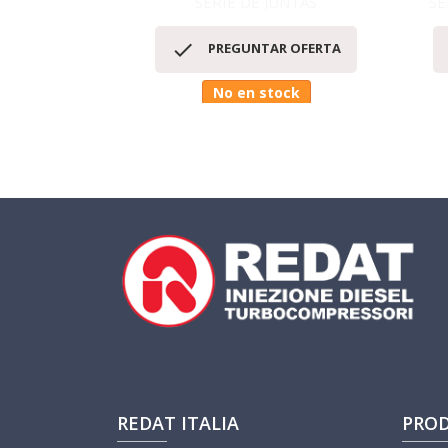
SERIE DE JUNTAS
SE
Vista rápida


PREGUNTAR OFERTA
No en stock
REDAT ITALIA
PRO