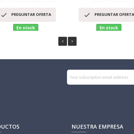
RIE DE JUNTAS MULTICAPA
JUNTA EN ACERO
Vista rápida
Vista rápida




PREGUNTAR OFERTA
PREGUNTAR OFERT
En stock
En stock
DUCTOS
NUESTRA EMPRESA