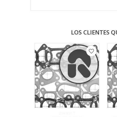
LOS CLIENTES 
favorite_border
2505317