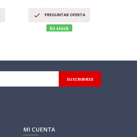
SERIE DE JUNTAS
SERI
Vista rápida
V




A
PREGUNTAR OFERTA
PR
En stock
MI CUENTA