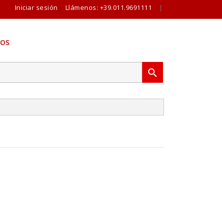
Iniciar sesión
Llámenos:
+39.011.9691111
|
OS
