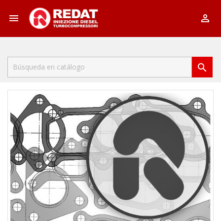


