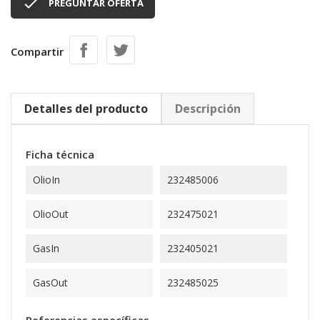

PREGUNTAR OFERTA
Compartir
Detalles del producto
Descripción
Ficha técnica
OlioIn
232485006
OlioOut
232475021
GasIn
232405021
GasOut
232485025