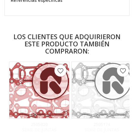
Referencias específicas
LOS CLIENTES QUE ADQUIRIERON
ESTE PRODUCTO TAMBIÉN
COMPRARON:
favorite_border
favorite_border
2505020
2505174
SERIE DE JUNTAS
SERIE DE JUNTAS