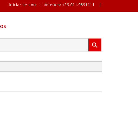
Iniciar sesión
Llámenos:
+39.011.9691111
|
OS
