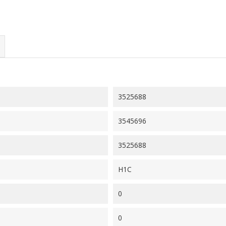
3525688
3545696
3525688
H1C
0
0