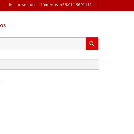
Iniciar sesión
Llámenos:
+39.011.9691111
|
OS

R