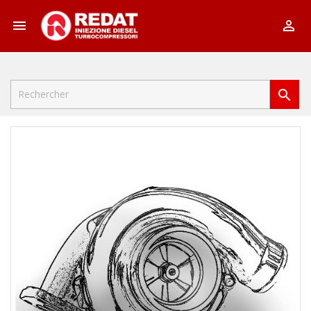


