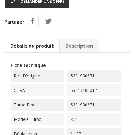

DEMANDER UNE OFFRE
Partager
Détails du produit
Description
Fiche technique
Ref. D'origine
53319806711
CHRA
53317100017
Turbo Redat
53319806711
Modèle Turbo
K31
Déplacement
11.97