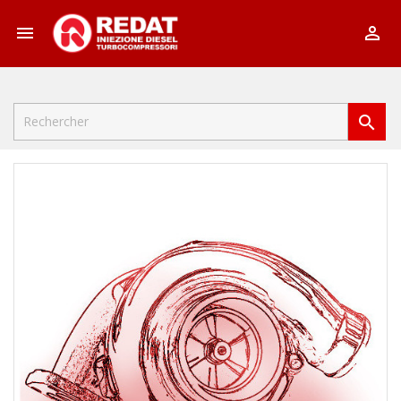


