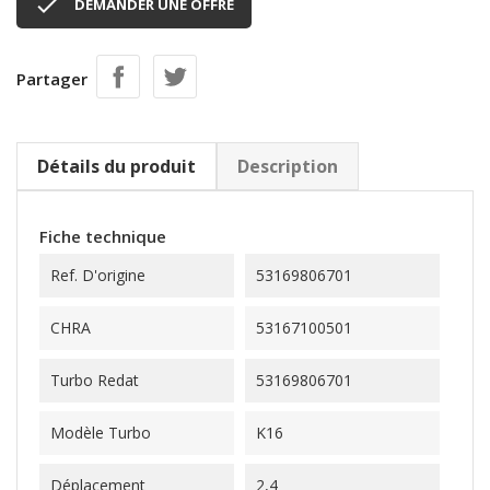

DEMANDER UNE OFFRE
Partager
Détails du produit
Description
Fiche technique
Ref. D'origine
53169806701
CHRA
53167100501
Turbo Redat
53169806701
Modèle Turbo
K16
Déplacement
2,4