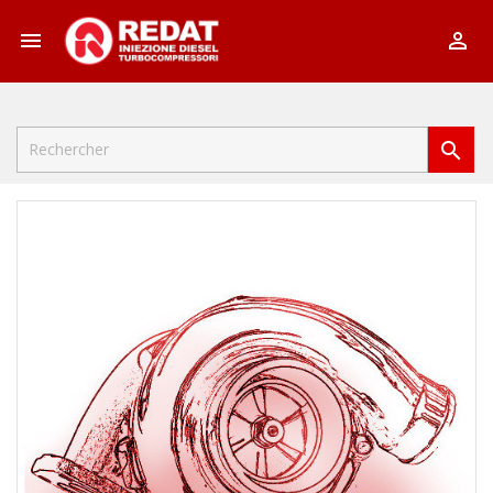


