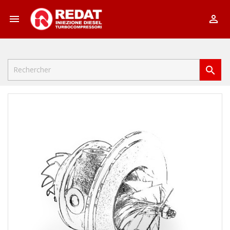


