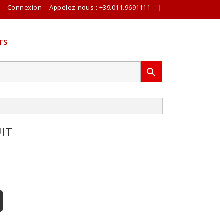
Connexion
Appelez-nous :
+39.011.9691111
|
TS

IT