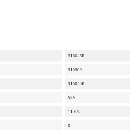
316045R
316309
316045R
S3A
11.97L
0