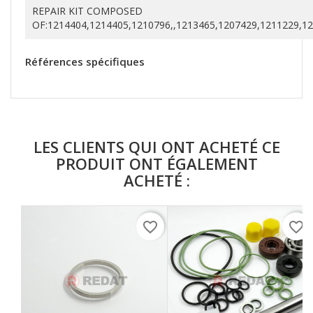
REPAIR KIT COMPOSED
OF:1214404,1214405,1210796,,1213465,1207429,1211229,1
Références spécifiques
LES CLIENTS QUI ONT ACHETÉ CE
PRODUIT ONT ÉGALEMENT
ACHETÉ :
favorite_border
favorite_border