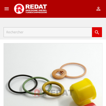


